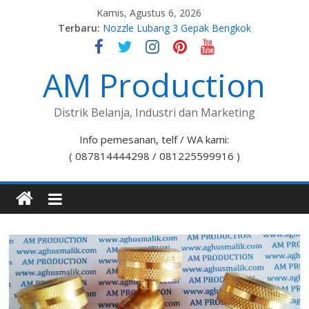
Kamis, Agustus 6, 2026
Terbaru:
Nozzle Lubang 3 Gepak Bengkok
Spuyer Kompor Gas M8x1,0
Spuyer Kompor Gas M8x1,25
AM Production
Nozzle Lubang 7 Stelan Bengkok
Nozzle Lubang 5 Gepak Bengkok
Distrik Belanja, Industri dan Marketing
Info pemesanan, telf / WA kami:
( 087814444298 / 081225599916 )