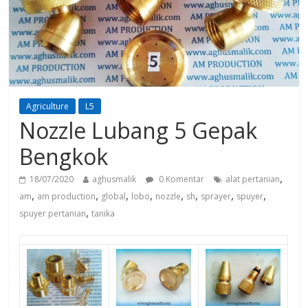
Agriculture
L5
Nozzle Lubang 5 Gepak
Bengkok
,
18/07/2020
aghusmalik
0 Komentar
alat pertanian
,
,
,
,
,
,
,
,
am
am production
global
lobo
nozzle
sh
sprayer
spuyer
,
spuyer pertanian
tanika