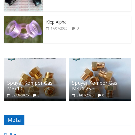
Klep Alpha
0
17/07/2020
Spuyer Kompor Gas
Spuyer Kompor Gas
M8x1,0
M8x1,25
02/08/2025
0
31/07/2025
0
Meta
Daftar