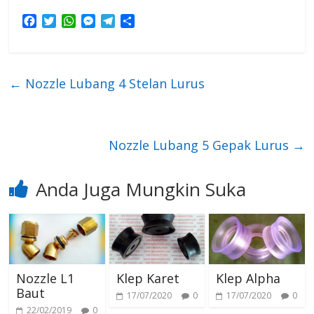
F
T
W
M
T
S
a
w
h
e
e
h
c
i
a
s
l
a
e
t
t
s
e
r
b
t
s
e
g
e
←
Nozzle Lubang 4 Stelan Lurus
o
e
A
n
r
o
r
p
g
a
k
p
e
m
r
Nozzle Lubang 5 Gepak Lurus
→
Anda Juga Mungkin Suka
Nozzle L1
Klep Karet
Klep Alpha
Baut
17/07/2020
0
17/07/2020
0
22/02/2019
0