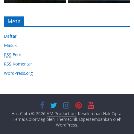
Meta
Daftar
Masuk
RSS
Entri
RSS
Komentar
WordPress.org
Hak Cipta © 2026
AM Production
. Keseluruhan Hak Cipta.
Tema: ColorMag oleh
ThemeGrill
. Dipersembahkan oleh
WordPress
.