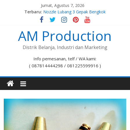
Jumat, Agustus 7, 2026
Terbaru:
Nozzle Lubang 3 Gepak Bengkok
Spuyer Kompor Gas M8x1,0
Spuyer Kompor Gas M8x1,25
AM Production
Nozzle Lubang 7 Stelan Bengkok
Nozzle Lubang 5 Gepak Bengkok
Distrik Belanja, Industri dan Marketing
Info pemesanan, telf / WA kami:
( 087814444298 / 081225599916 )