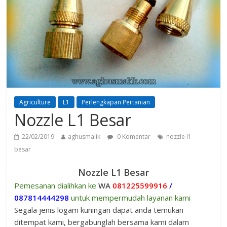
Agriculture
L1
Perlengkapan Pertanian
Nozzle L1 Besar
22/02/2019
aghusmalik
0 Komentar
nozzle l1
besar
Nozzle L1 Besar
Pemesanan dialihkan ke
WA
081225599916
/
087814444298
untuk mempermudah layanan kami
Segala jenis logam kuningan dapat anda temukan
ditempat kami, bergabunglah bersama kami dalam