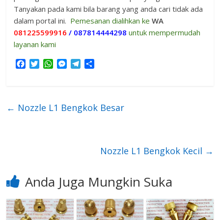
Tanyakan pada kami bila barang yang anda cari tidak ada
dalam portal ini.
Pemesanan dialihkan ke
WA
081225599916
/ 087814444298
untuk mempermudah
layanan kami
F
T
W
M
T
S
a
w
h
e
e
h
c
i
a
s
l
a
e
t
t
s
e
r
b
t
s
e
g
e
←
Nozzle L1 Bengkok Besar
o
e
A
n
r
o
r
p
g
a
k
p
e
m
r
Nozzle L1 Bengkok Kecil
→
Anda Juga Mungkin Suka