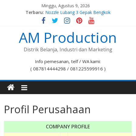
Minggu, Agustus 9, 2026
Terbaru:
Nozzle Lubang 3 Gepak Bengkok
Spuyer Kompor Gas M8x1,0
Spuyer Kompor Gas M8x1,25
AM Production
Nozzle Lubang 7 Stelan Bengkok
Nozzle Lubang 5 Gepak Bengkok
Distrik Belanja, Industri dan Marketing
Info pemesanan, telf / WA kami:
( 087814444298 / 081225599916 )
Profil Perusahaan
COMPANY PROFILE