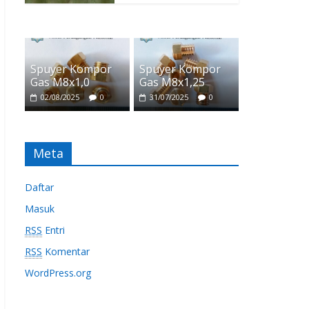
Spuyer Kompor
Spuyer Kompor
Gas M8x1,0
Gas M8x1,25
02/08/2025
0
31/07/2025
0
Meta
Daftar
Masuk
RSS
Entri
RSS
Komentar
WordPress.org