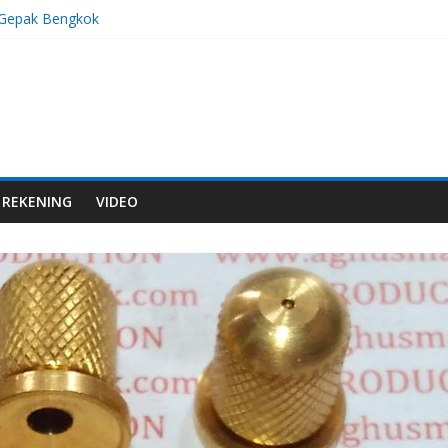
 Gepak Bengkok
 Gepak Bengkok
as M8x1,0
as M8x1,25
Stelan Bengkok
REKENING
VIDEO