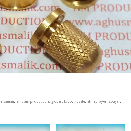
,
,
,
,
,
,
,
,
,
pertanian
am
am production
global
lobo
nozzle
sh
sprayer
spuyer