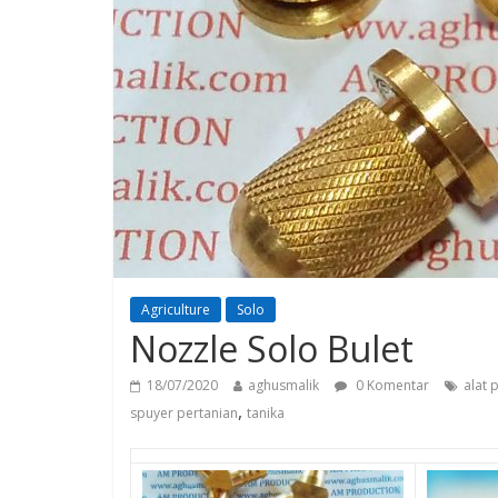
Agriculture
Solo
Nozzle Solo Bulet
18/07/2020
aghusmalik
0 Komentar
alat 
,
spuyer pertanian
tanika