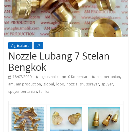
Agriculture
L7
Nozzle Lubang 7 Stelan
Bengkok
,
18/07/2020
aghusmalik
0 Komentar
alat pertanian
,
,
,
,
,
,
,
,
am
am production
global
lobo
nozzle
sh
sprayer
spuyer
,
spuyer pertanian
tanika