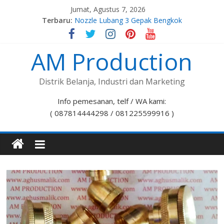
Jumat, Agustus 7, 2026
Terbaru:
Nozzle Lubang 3 Gepak Bengkok
Spuyer Kompor Gas M8x1,0
Spuyer Kompor Gas M8x1,25
AM Production
Nozzle Lubang 7 Stelan Bengkok
Nozzle Lubang 5 Gepak Bengkok
Distrik Belanja, Industri dan Marketing
Info pemesanan, telf / WA kami:
( 087814444298 / 081225599916 )