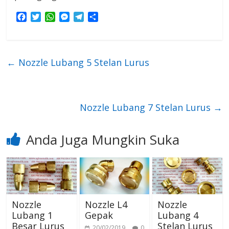
F
T
W
M
T
S
a
w
h
e
e
h
c
i
a
s
l
a
e
t
t
s
e
r
b
t
s
e
g
e
←
Nozzle Lubang 5 Stelan Lurus
o
e
A
n
r
o
r
p
g
a
k
p
e
m
r
Nozzle Lubang 7 Stelan Lurus
→
Anda Juga Mungkin Suka
Nozzle
Nozzle L4
Nozzle
Lubang 1
Gepak
Lubang 4
Besar Lurus
Stelan Lurus
20/02/2019
0