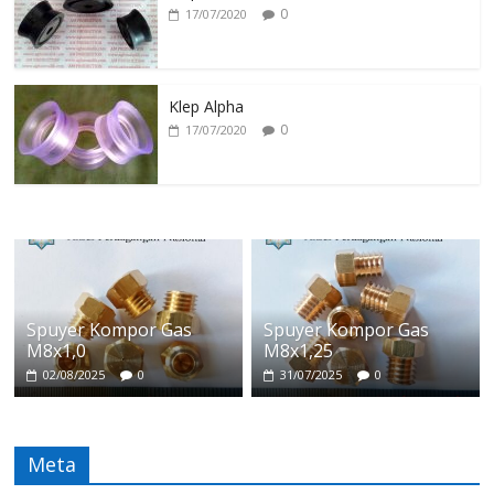
0
17/07/2020
Klep Alpha
0
17/07/2020
Spuyer Kompor Gas
Spuyer Kompor Gas
M8x1,0
M8x1,25
02/08/2025
0
31/07/2025
0
Meta