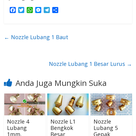
F
T
W
M
T
S
a
w
h
e
e
h
c
i
a
s
l
a
e
t
t
s
e
r
b
t
s
e
g
e
←
Nozzle Lubang 1 Baut
o
e
A
n
r
o
r
p
g
a
k
p
e
m
r
Nozzle Lubang 1 Besar Lurus
→
Anda Juga Mungkin Suka
Nozzle 4
Nozzle L1
Nozzle
Lubang
Bengkok
Lubang 5
1mm,
Besar
Gepak