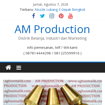
Jumat, Agustus 7, 2026
Terbaru:
Nozzle Lubang 3 Gepak Bengkok
Spuyer Kompor Gas M8x1,0
Spuyer Kompor Gas M8x1,25
AM Production
Nozzle Lubang 7 Stelan Bengkok
Nozzle Lubang 5 Gepak Bengkok
Distrik Belanja, Industri dan Marketing
Info pemesanan, telf / WA kami:
( 087814444298 / 081225599916 )