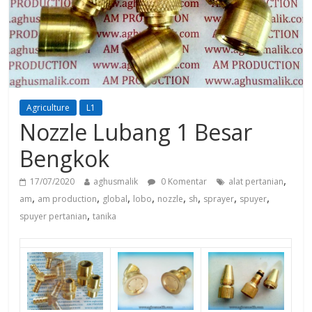
Agriculture
L1
Nozzle Lubang 1 Besar
Bengkok
,
17/07/2020
aghusmalik
0 Komentar
alat pertanian
,
,
,
,
,
,
,
,
am
am production
global
lobo
nozzle
sh
sprayer
spuyer
,
spuyer pertanian
tanika