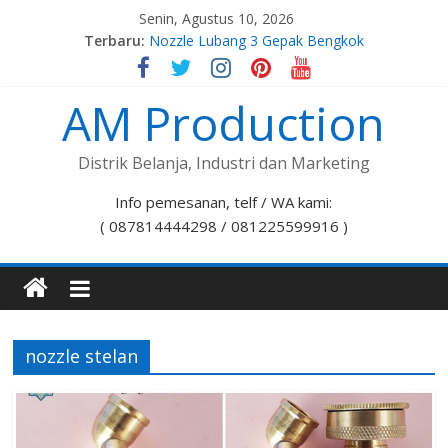
Senin, Agustus 10, 2026
Terbaru:
Nozzle Lubang 3 Gepak Bengkok
Spuyer Kompor Gas M8x1,0
Spuyer Kompor Gas M8x1,25
AM Production
Nozzle Lubang 7 Stelan Bengkok
Nozzle Lubang 5 Gepak Bengkok
Distrik Belanja, Industri dan Marketing
Info pemesanan, telf / WA kami:
( 087814444298 / 081225599916 )
nozzle stelan