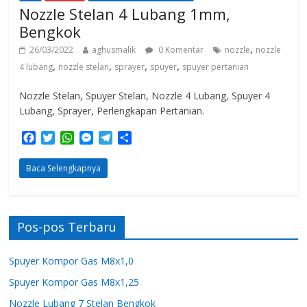
Nozzle Stelan 4 Lubang 1mm,
Bengkok
,
26/03/2022
aghusmalik
0 Komentar
nozzle
nozzle
,
,
,
,
4 lubang
nozzle stelan
sprayer
spuyer
spuyer pertanian
Nozzle Stelan, Spuyer Stelan, Nozzle 4 Lubang, Spuyer 4
Lubang, Sprayer, Perlengkapan Pertanian.
F
T
W
M
T
S
a
w
h
e
e
h
c
i
a
s
l
a
Baca Selengkapnya
e
t
t
s
e
r
b
t
s
e
g
e
o
e
A
n
r
o
r
p
g
a
Pos-pos Terbaru
k
p
e
m
r
Spuyer Kompor Gas M8x1,0
Spuyer Kompor Gas M8x1,25
Nozzle Lubang 7 Stelan Bengkok