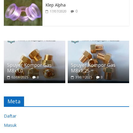
Klep Alpha
0
17/07/2020
Spuyer Kompor Gas
Spuyer Kompor Gas
M8x1,0
M8x1,25
02/08/2025
0
31/07/2025
0
Meta
Daftar
Masuk