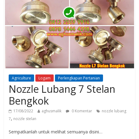
Agriculture
Logam
Perlengkapan Pertanian
Nozzle Lubang 7 Stelan
Bengkok
17/08/2022
aghusmalik
0 Komentar
nozzle lubang
,
7
nozzle stelan
Sempatkanlah untuk melihat semuanya disini…