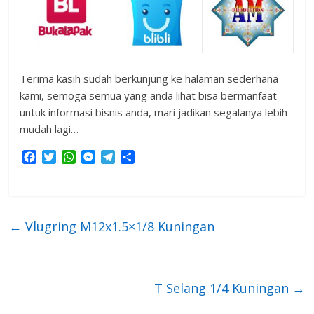
Terima kasih sudah berkunjung ke halaman sederhana
kami, semoga semua yang anda lihat bisa bermanfaat
untuk informasi bisnis anda, mari jadikan segalanya lebih
mudah lagi…
F
T
W
M
T
S
a
w
h
e
e
h
c
i
a
s
l
a
e
t
t
s
e
r
b
t
s
e
g
e
←
Vlugring M12x1.5×1/8 Kuningan
o
e
A
n
r
o
r
p
g
a
k
p
e
m
r
T Selang 1/4 Kuningan
→