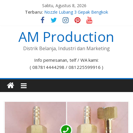
Sabtu, Agustus 8, 2026
Terbaru:
Nozzle Lubang 3 Gepak Bengkok
Spuyer Kompor Gas M8x1,0
Spuyer Kompor Gas M8x1,25
AM Production
Nozzle Lubang 7 Stelan Bengkok
Nozzle Lubang 5 Gepak Bengkok
Distrik Belanja, Industri dan Marketing
Info pemesanan, telf / WA kami:
( 087814444298 / 081225599916 )