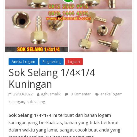
Aneka Logam
Enginering
Logam
Sok Selang 1/4×1/4
Kuningan
29/03/2022
aghusmalik
0 Komentar
aneka logam
,
kuningan
sok selang
Sok Selang 1/4×1/4
ini terbuat dari bahan logam
kuningan yang berkualitas, bahan yang tidak berkarat
dalam waktu yang lama, sangat cocok buat anda yang
mengedepankan kualitas yang sempurna.