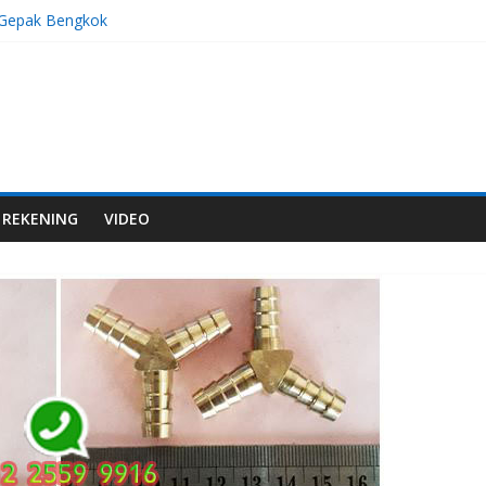
 Gepak Bengkok
as M8x1,0
as M8x1,25
Stelan Bengkok
 Gepak Bengkok
REKENING
VIDEO