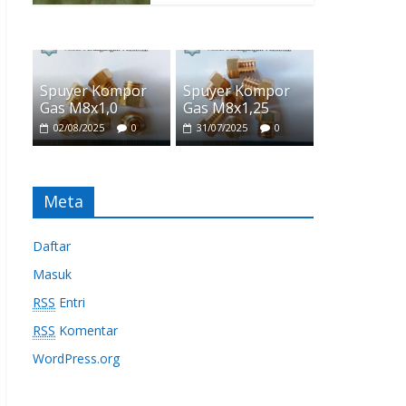
Spuyer Kompor
Spuyer Kompor
Gas M8x1,0
Gas M8x1,25
02/08/2025
0
31/07/2025
0
Meta
Daftar
Masuk
RSS
Entri
RSS
Komentar
WordPress.org