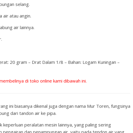
bungan selang.
 air atau angin.
abung air lainnya.
.
 Berat: 20 gram – Drat Dalam 1/8 – Bahan: Logam Kuningan –
 membelinya di toko online kami dibawah ini.
rang ini biasanya dikenal juga dengan nama Mur Toren, fungsinya
ng dari tandon air ke pipa.
k keperluan peralatan mesin lainnya, yang paling sering
m pengairan dan penampungan air, yaitu pada tendon air yang