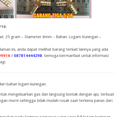
/16:
erat: 25 gram – Diameter 8mm – Bahan: Logam Kuningan –
alaman ini, anda dapat melihat barang terkait lainnya yang ada
99916
/
087814444298
. Semoga bermanfaat untuk informasi
agi.
ari bahan logam kuningan.
untuk mengeluarkan gas dan langsung kontak dengan api, terbuat
ngan murni sehingga tidak mudah rusak saat terkena panas dari
digunakan pada kompor semawar yang versi full logam kuningan,