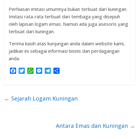
Perhiasan imitasi umumnya bukan terbuat dari kuningan.
Imitasi rata-rata terbuat dari tembaga yang disepuh
oleh lapisan logam emas. Namun ada juga asesoris yang
terbuat dari kuningan.
Terima kasih atas kunjungan anda dalam website kami,
jadikan ini sebagai informasi bisnis dan perdagangan
anda.
F
T
W
M
T
S
a
w
h
e
e
h
c
i
a
s
l
a
e
t
t
s
e
r
b
t
s
e
g
e
←
Sejarah Logam Kuningan
o
e
A
n
r
o
r
p
g
a
k
p
e
m
r
Antara Emas dan Kuningan
→